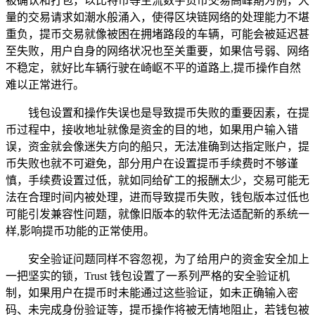
被确认和打包，以比特币等主流数字货币交易高峰期为例，大
量的交易请求如潮水般涌入，使得区块链网络的处理能力不堪
重负，提币交易就像被困在拥堵路段的车辆，可能会被延迟甚
至失败，用户自身的网络状况也至关重要，如果信号弱、网络
不稳定，就好比车辆行驶在崎岖不平的道路上,提币操作自然
难以正常进行。
钱包设置和操作失误也是导致提币失败的重要因素，在提
币过程中，接收地址就像是资金的目的地，如果用户输入错
误，资金就会像迷失方向的船只，无法准确到达指定账户，提
币失败也就不可避免，部分用户在设置提币手续费时不够谨
慎，手续费设置过低，就如同给矿工的报酬太少，交易可能无
法在合理时间内被处理，进而导致提币失败，钱包版本过低也
可能引发兼容性问题，就像旧版本的软件无法适配新的系统一
样,影响提币功能的正常使用。
安全验证问题同样不容忽视，为了给用户的资金安全加上
一把坚实的锁，Trust 钱包设置了一系列严格的安全验证机
制，如果用户在提币时未能通过这些验证，如未正确输入密
码、未完成身份验证等，提币操作将被无情地阻止，若钱包被