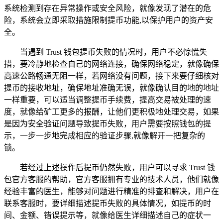
系统检测到存在异常操作或安全风险，就像发现了潜在的危
险，系统会立即采取措施限制提币功能,以保护用户的资产安
全。
当遇到 Trust 钱包提币失败的情况时，用户不必惊慌失
措，要冷静地检查自己的网络连接，确保网络稳定，就像确保
高速公路畅通无阻一样，若网络没有问题，接下来要仔细核对
提币的接收地址，确保地址准确无误，就像确认目的地的地址
一样重要，可以适当调整提币手续费，提高交易被处理的速
度，就像给矿工更多的报酬，让他们更积极地处理交易，如果
是因为安全验证问题导致提币失败，用户需要按照钱包的提
示，一步一步地完成相应的验证步骤,就像解开一把复杂的
锁。
若经过上述操作后提币仍然失败，用户可以寻求 Trust 钱
包官方客服的帮助，官方客服拥有专业的技术人员，他们就像
经验丰富的医生，能够对问题进行精准的排查和解决，用户在
联系客服时，要详细描述提币失败的具体情况，如提币的时
间、金额、错误提示等，就像给医生详细描述自己的症状一