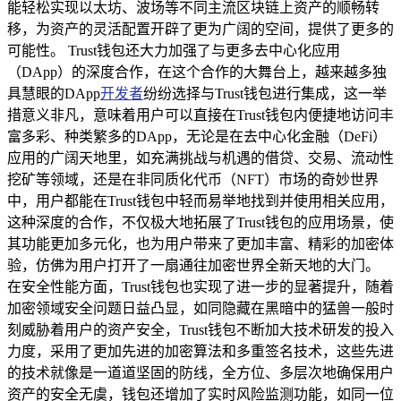
能轻松实现以太坊、波场等不同主流区块链上资产的顺畅转
移，为资产的灵活配置开辟了更为广阔的空间，提供了更多的
可能性。 Trust钱包还大力加强了与更多去中心化应用
（DApp）的深度合作，在这个合作的大舞台上，越来越多独
具慧眼的DApp
开发者
纷纷选择与Trust钱包进行集成，这一举
措意义非凡，意味着用户可以直接在Trust钱包内便捷地访问丰
富多彩、种类繁多的DApp，无论是在去中心化金融（DeFi）
应用的广阔天地里，如充满挑战与机遇的借贷、交易、流动性
挖矿等领域，还是在非同质化代币（NFT）市场的奇妙世界
中，用户都能在Trust钱包中轻而易举地找到并使用相关应用，
这种深度的合作，不仅极大地拓展了Trust钱包的应用场景，使
其功能更加多元化，也为用户带来了更加丰富、精彩的加密体
验，仿佛为用户打开了一扇通往加密世界全新天地的大门。
在安全性能方面，Trust钱包也实现了进一步的显著提升，随着
加密领域安全问题日益凸显，如同隐藏在黑暗中的猛兽一般时
刻威胁着用户的资产安全，Trust钱包不断加大技术研发的投入
力度，采用了更加先进的加密算法和多重签名技术，这些先进
的技术就像是一道道坚固的防线，全方位、多层次地确保用户
资产的安全无虞，钱包还增加了实时风险监测功能，如同一位