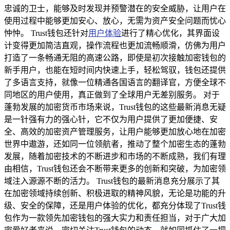
忠诚的卫士，能够及时发现并预警潜在的安全威胁，让用户在
使用过程中能够更加安心、放心，无需为资产安全问题而忧心
忡忡。 Trust钱包还针对
用户体验
进行了精心优化，其界面设
计变得更加简洁直观，操作流程也更加流畅顺滑，仿佛为用户
打造了一条畅通无阻的高速公路，即使是初次接触加密钱包的
新手用户，也能在短时间内快速上手，轻松驾驭，钱包还提供
了多语言支持，就像一位精通各国语言的翻译官，方便全球不
同地区的用户使用，真正做到了全球用户无差别服务。 对于
蓬勃发展的加密货币市场来说，Trust钱包的这些最新消息无疑
是一针强有力的强心针，它不仅为用户提供了更加便捷、安
全、高效的加密资产管理服务，让用户能够更加放心地在加密
世界中遨游，还如同一位领航者，推动了整个加密生态的蓬勃
发展，随着加密技术的不断进步和市场的不断成熟，我们有理
由相信，Trust钱包还会不断带来更多的创新和突破，为加密领
域注入源源不断的活力。 Trust钱包的最新消息充分展示了其
在加密领域持续创新、积极进取的精神风貌，无论是功能的升
级、安全的保障，还是用户体验的优化，都充分体现了Trust钱
包作为一款领先加密钱包的强大实力和责任担当，对于广大加