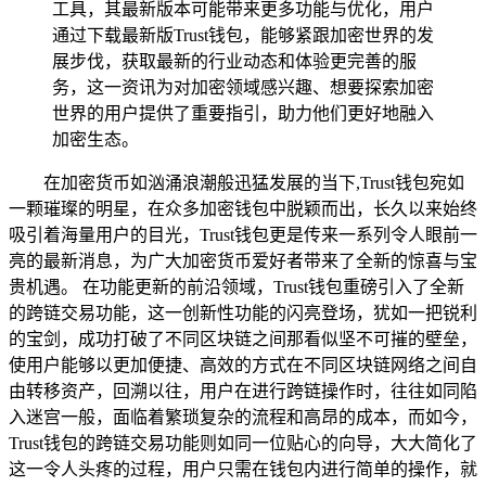
工具，其最新版本可能带来更多功能与优化，用户
通过下载最新版Trust钱包，能够紧跟加密世界的发
展步伐，获取最新的行业动态和体验更完善的服
务，这一资讯为对加密领域感兴趣、想要探索加密
世界的用户提供了重要指引，助力他们更好地融入
加密生态。
在加密货币如汹涌浪潮般迅猛发展的当下,Trust钱包宛如
一颗璀璨的明星，在众多加密钱包中脱颖而出，长久以来始终
吸引着海量用户的目光，Trust钱包更是传来一系列令人眼前一
亮的最新消息，为广大加密货币爱好者带来了全新的惊喜与宝
贵机遇。 在功能更新的前沿领域，Trust钱包重磅引入了全新
的跨链交易功能，这一创新性功能的闪亮登场，犹如一把锐利
的宝剑，成功打破了不同区块链之间那看似坚不可摧的壁垒，
使用户能够以更加便捷、高效的方式在不同区块链网络之间自
由转移资产，回溯以往，用户在进行跨链操作时，往往如同陷
入迷宫一般，面临着繁琐复杂的流程和高昂的成本，而如今，
Trust钱包的跨链交易功能则如同一位贴心的向导，大大简化了
这一令人头疼的过程，用户只需在钱包内进行简单的操作，就