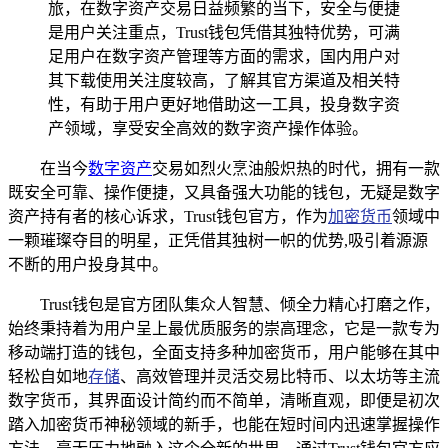
旅，在数字资产交易日益频繁的当下，安全与便捷
是用户关注重点，Trust钱包凭借其独特优势，可满
足用户在数字资产管理等方面的需求，国内用户对
其下载使用关注度较高，了解其官方渠道及相关特
性，有助于用户更好地借助这一工具，投身数字资
产领域，享受安全高效的数字资产操作体验。
在当今
数字资产
交易如烈火烹油般炽热的时代，拥有一款
既安全可靠、操作便捷，又具备强大功能的钱包，无疑是数字
资产持有者的核心诉求，Trust钱包官方，作为
加密货币
领域中
一颗璀璨夺目的明星，正凭借其独树一帜的优势,吸引着源源
不断的用户投身其中。
Trust钱包是官方团队集众人智慧、倾全力精心打磨之作，
始终秉持着为用户呈上最优质服务的崇高理念，它是一款专为
移动端打造的钱包，全面支持多种加密货币，用户能够在其中
轻松自如地
存储
、高效管理并灵活交易比特币、以太坊等主流
数字货币，其界面设计简约而不简单，清晰直观，即便是初次
踏入加密货币神秘领域的新手，也能在短时间内迅速掌握操作