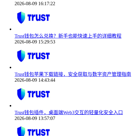
2026-08-09 16:17:22
Trust钱包怎么兑换？新手也能快速上手的详细教程
2026-08-09 15:29:53
Trust钱包苹果下载链接，安全获取与数字资产管理指南
2026-08-09 14:43:44
Trust钱包插件，桌面端Web3交互的轻量化安全入口
2026-08-09 13:57:07