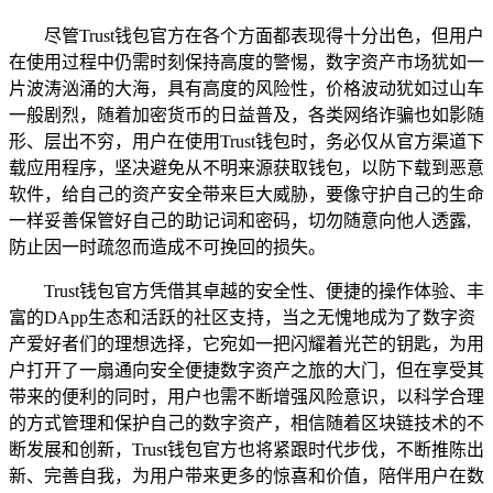
尽管Trust钱包官方在各个方面都表现得十分出色，但用户
在使用过程中仍需时刻保持高度的警惕，数字资产市场犹如一
片波涛汹涌的大海，具有高度的风险性，价格波动犹如过山车
一般剧烈，随着加密货币的日益普及，各类网络诈骗也如影随
形、层出不穷，用户在使用Trust钱包时，务必仅从官方渠道下
载应用程序，坚决避免从不明来源获取钱包，以防下载到恶意
软件，给自己的资产安全带来巨大威胁，要像守护自己的生命
一样妥善保管好自己的助记词和密码，切勿随意向他人透露,
防止因一时疏忽而造成不可挽回的损失。
Trust钱包官方凭借其卓越的安全性、便捷的操作体验、丰
富的DApp生态和活跃的社区支持，当之无愧地成为了数字资
产爱好者们的理想选择，它宛如一把闪耀着光芒的钥匙，为用
户打开了一扇通向安全便捷数字资产之旅的大门，但在享受其
带来的便利的同时，用户也需不断增强风险意识，以科学合理
的方式管理和保护自己的数字资产，相信随着区块链技术的不
断发展和创新，Trust钱包官方也将紧跟时代步伐，不断推陈出
新、完善自我，为用户带来更多的惊喜和价值，陪伴用户在数