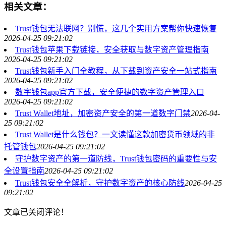
相关文章：
Trust钱包无法联网？别慌，这几个实用方案帮你快速恢复
2026-04-25 09:21:02
Trust钱包苹果下载链接，安全获取与数字资产管理指南
2026-04-25 09:21:02
Trust钱包新手入门全教程，从下载到资产安全一站式指南
2026-04-25 09:21:02
数字钱包app官方下载，安全便捷的数字资产管理入口
2026-04-25 09:21:02
Trust Wallet地址，加密资产安全的第一道数字门禁
2026-04-
25 09:21:02
Trust Wallet是什么钱包？一文读懂这款加密货币领域的非
托管钱包
2026-04-25 09:21:02
守护数字资产的第一道防线，Trust钱包密码的重要性与安
全设置指南
2026-04-25 09:21:02
Trust钱包安全全解析，守护数字资产的核心防线
2026-04-25
09:21:02
文章已关闭评论！