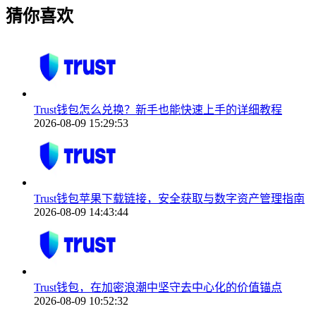
猜你喜欢
Trust钱包怎么兑换？新手也能快速上手的详细教程
2026-08-09 15:29:53
Trust钱包苹果下载链接，安全获取与数字资产管理指南
2026-08-09 14:43:44
Trust钱包，在加密浪潮中坚守去中心化的价值锚点
2026-08-09 10:52:32