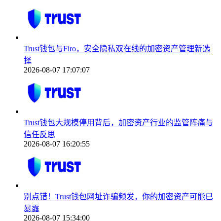
Trust钱包与Firo，安全隐私双在线的加密资产管理新选
择
2026-08-07 17:07:07
Trust钱包大规模停用背后，加密资产行业的监管阵痛与
信任反思
2026-08-07 16:20:55
别点错！Trust钱包网址诈骗频发，你的加密资产可能已
暴露
2026-08-07 15:34:00