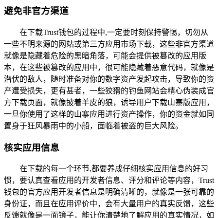
避免非官方渠道
在下载Trust钱包的过程中,一定要时刻保持警惕，切勿从
一些不明来源的网站或第三方应用市场下载，这些非官方渠道
就像是隐藏着危险的黑暗角落，可能会提供被篡改的应用版
本，在这些被篡改的应用中，很可能隐藏着恶意代码，就像是
潜伏的敌人，随时准备对你的数字资产发起攻击，导致你的资
产遭受损失，更有甚者，一些狡猾的钓鱼网站会精心伪装成官
方下载页面，就像披着羊皮的狼，诱导用户下载山寨版应用，
一旦你使用了这样的山寨应用进行资产操作，你的资金就如同
置身于狂风暴雨中的小船，面临着被盗的巨大风险。
核实应用信息
在下载的每一个环节,都要养成仔细核实应用信息的好习
惯，要认真查看应用的开发者信息、评分和评论等内容，Trust
钱包的官方应用开发者信息是明确清晰的，就像是一张可靠的
身份证，而且在应用评价中，会有大量用户的真实反馈，这些
反馈就像是一面镜子，能让你清楚地了解应用的真实情况，如