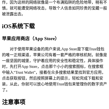
作，因为这样的网络就像是一个布满陷阱的危险地带，稍有不
慎，就可能遭受网络攻击，导致个人信息如同珍贵的宝藏一般
被泄露出去。
iOS系统下载
苹果应用商店（App Store）
对于使用苹果设备的用户来说,App Store是下载Trust钱包
的唯一正规渠道，苹果公司有着一套严格的审核机制，就像是
一座坚固的城堡，守护着应用的安全性和稳定性，具体操作
时，先打开App Store，点击那个小小的搜索图标，在搜索框
中输入“Trust Wallet”，接着在众多搜索结果里找到官方应用，
点击获取按钮，然后按照屏幕上的提示，轻松完成下载和安
装，从此，你就可以放心地使用Trust钱包来管理你的数字资产
了。
注意事项