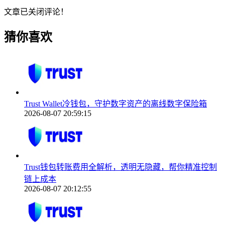
文章已关闭评论！
猜你喜欢
Trust Wallet冷钱包，守护数字资产的离线数字保险箱
2026-08-07 20:59:15
Trust钱包转账费用全解析，透明无隐藏，帮你精准控制
链上成本
2026-08-07 20:12:55