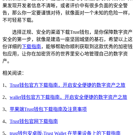
果发现开发者信息不清晰，或者评价中有很多负面的安全警
告，那么你一定要谨慎对待，就像面对一个未知的危险一样，
不可轻易下载。
选择正规、安全的渠道下载Trust钱包，是你保障数字资产
安全的第一步，就像是建造一座坚固城堡的基石，希望以上这
份详细的
下载指南
，能够帮助你顺利获取到这款优秀的加密钱
包应用，让你在加密货币的世界里安心地管理自己的数字资
产。
相关阅读：
1、
Trust钱包官方下载指南，开启安全便捷的数字资产之旅
2、
wallet钱包官方下载指南，开启安全便捷的数字资产之旅
3、
苹果端Trust钱包下载指南及注意事项
4、
Trust钱包官网下载指南
5、
trust钱包安卓版-Trust Wallet 在苹果设备上的下载指南