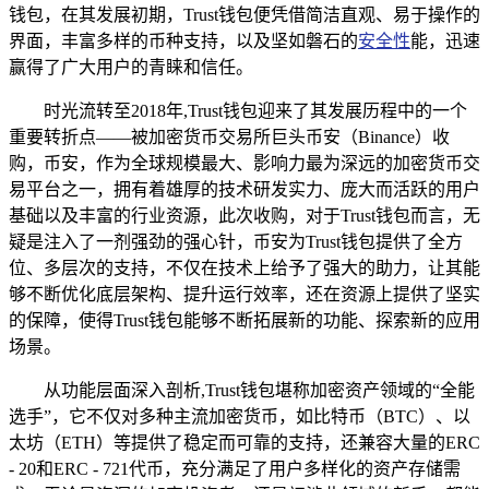
钱包，在其发展初期，Trust钱包便凭借简洁直观、易于操作的
界面，丰富多样的币种支持，以及坚如磐石的
安全性
能，迅速
赢得了广大用户的青睐和信任。
时光流转至2018年,Trust钱包迎来了其发展历程中的一个
重要转折点——被加密货币交易所巨头币安（Binance）收
购，币安，作为全球规模最大、影响力最为深远的加密货币交
易平台之一，拥有着雄厚的技术研发实力、庞大而活跃的用户
基础以及丰富的行业资源，此次收购，对于Trust钱包而言，无
疑是注入了一剂强劲的强心针，币安为Trust钱包提供了全方
位、多层次的支持，不仅在技术上给予了强大的助力，让其能
够不断优化底层架构、提升运行效率，还在资源上提供了坚实
的保障，使得Trust钱包能够不断拓展新的功能、探索新的应用
场景。
从功能层面深入剖析,Trust钱包堪称加密资产领域的“全能
选手”，它不仅对多种主流加密货币，如比特币（BTC）、以
太坊（ETH）等提供了稳定而可靠的支持，还兼容大量的ERC
- 20和ERC - 721代币，充分满足了用户多样化的资产存储需