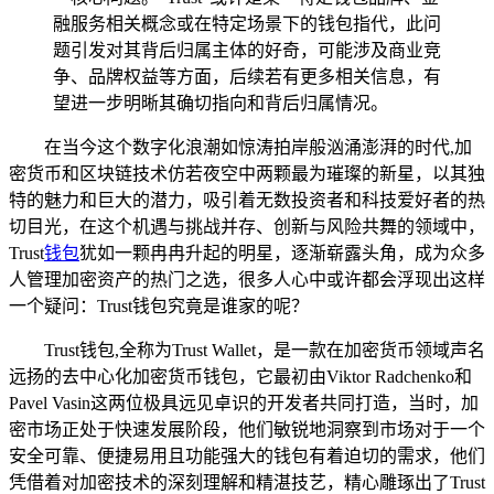
融服务相关概念或在特定场景下的钱包指代，此问
题引发对其背后归属主体的好奇，可能涉及商业竞
争、品牌权益等方面，后续若有更多相关信息，有
望进一步明晰其确切指向和背后归属情况。
在当今这个数字化浪潮如惊涛拍岸般汹涌澎湃的时代,加
密货币和区块链技术仿若夜空中两颗最为璀璨的新星，以其独
特的魅力和巨大的潜力，吸引着无数投资者和科技爱好者的热
切目光，在这个机遇与挑战并存、创新与风险共舞的领域中，
Trust
钱包
犹如一颗冉冉升起的明星，逐渐崭露头角，成为众多
人管理加密资产的热门之选，很多人心中或许都会浮现出这样
一个疑问：Trust钱包究竟是谁家的呢？
Trust钱包,全称为Trust Wallet，是一款在加密货币领域声名
远扬的去中心化加密货币钱包，它最初由Viktor Radchenko和
Pavel Vasin这两位极具远见卓识的开发者共同打造，当时，加
密市场正处于快速发展阶段，他们敏锐地洞察到市场对于一个
安全可靠、便捷易用且功能强大的钱包有着迫切的需求，他们
凭借着对加密技术的深刻理解和精湛技艺，精心雕琢出了Trust