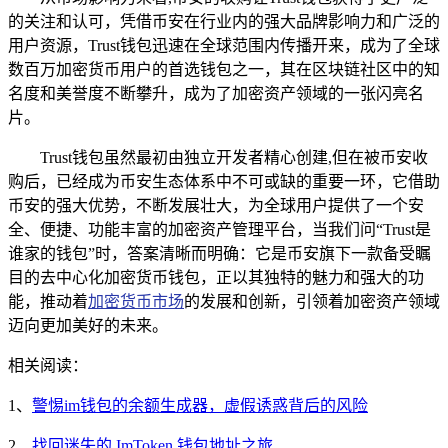
的关注和认可，凭借币安在行业内的强大品牌影响力和广泛的
用户资源，Trust钱包迅速在全球范围内传播开来，成为了全球
数百万加密货币用户的首选钱包之一，其在区块链社区中的知
名度和美誉度不断攀升，成为了加密资产领域的一张闪亮名
片。
Trust钱包虽然最初由独立开发者精心创建,但在被币安收
购后，已经成为币安生态体系中不可或缺的重要一环，它借助
币安的强大优势，不断发展壮大，为全球用户提供了一个安
全、便捷、功能丰富的加密资产管理平台，当我们问“Trust是
谁家的钱包”时，答案清晰而明确：它是币安旗下一款备受瞩
目的去中心化加密货币钱包，正以其独特的魅力和强大的功
能，推动着
加密货币市场
的发展和创新，引领着加密资产领域
迈向更加美好的未来。
相关阅读：
1、
警惕im钱包的余额生成器，虚假诱惑背后的风险
2、
找回迷失的 ImToken 钱包地址之旅