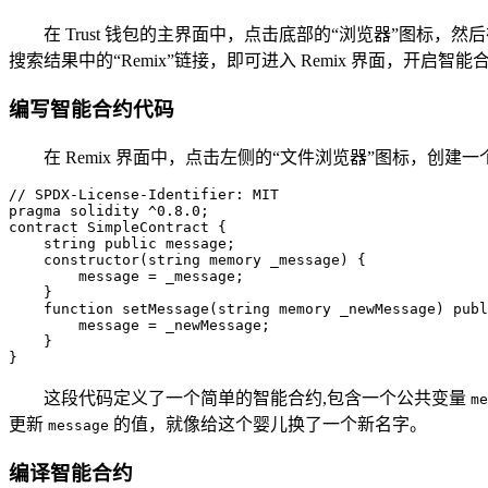
在 Trust 钱包的主界面中，点击底部的“浏览器”图标，然
搜索结果中的“Remix”链接，即可进入 Remix 界面，开启智
编写智能合约代码
在 Remix 界面中，点击左侧的“文件浏览器”图标，创建一个
// SPDX-License-Identifier: MIT

pragma solidity ^0.8.0;

contract SimpleContract {

    string public message;

    constructor(string memory _message) {

        message = _message;

    }

    function setMessage(string memory _newMessage) publ
        message = _newMessage;

    }

}
这段代码定义了一个简单的智能合约,包含一个公共变量
me
更新
的值，就像给这个婴儿换了一个新名字。
message
编译智能合约