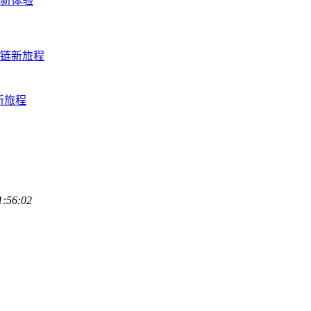
融新体验
块链新旅程
链新旅程
1:56:02