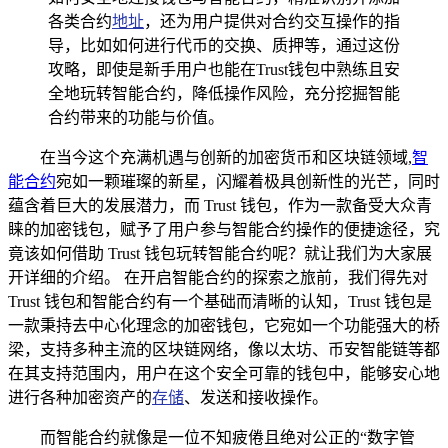
各类合约
地址
，还为用户提供对合约交互操作的指
导，比如如何进行代币的交换、质押等，通过这份
攻略，即使是新手用户也能在Trust钱包中熟练且安
全地玩转智能合约，降低操作风险，充分挖掘智能
合约带来的功能与价值。
在当今这个充满机遇与创新的加密货币和区块链领域,
智
能合约
宛如一颗璀璨的新星，闪耀着极具创新性的光芒，同时
蕴含着巨大的发展潜力，而 Trust 钱包，作为一款备受大众青
睐的加密钱包，赋予了用户参与智能合约操作的便捷途径，究
竟该如何借助 Trust 钱包玩转智能合约呢？就让我们为大家展
开详细的介绍。 在开启智能合约的探索之旅前，我们得先对
Trust 钱包和智能合约有一个基础而清晰的认知，Trust 钱包是
一款秉持去中心化理念的加密钱包，它宛如一个功能强大的桥
梁，支持多种主流的区块链网络，像以太坊、币安智能链等都
在其支持范围内，用户在这个安全可靠的钱包中，能够安心地
进行各种加密资产的
存储
、发送和接收操作。
而智能合约就像是一位不知疲倦且绝对公正的“数字管