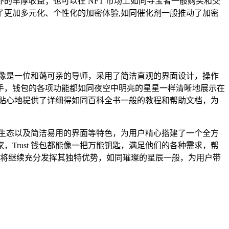
额外的丰厚收益；也可以在 NFT 市场上如同寻宝者一般购买和交
了更加多元化、个性化的加密体验,如同催化剂一般推动了加密
就像是一位和蔼可亲的导师，采用了简洁直观的界面设计，操作
手，钱包的各项功能都如同夜空中明亮的星星一样清晰地展示在
还贴心地提供了详细得如同百科全书一般的教程和帮助文档，为
p 生态以及简洁易用的界面等特色，为用户精心搭建了一个全方
rust 钱包都能像一把万能钥匙，满足他们的各种需求，帮
钱包将继续充分发挥其独特优势，如同璀璨的星辰一般，为用户带