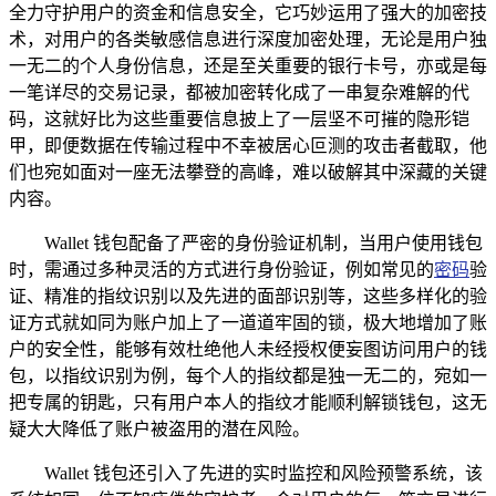
全力守护用户的资金和信息安全，它巧妙运用了强大的加密技
术，对用户的各类敏感信息进行深度加密处理，无论是用户独
一无二的个人身份信息，还是至关重要的银行卡号，亦或是每
一笔详尽的交易记录，都被加密转化成了一串复杂难解的代
码，这就好比为这些重要信息披上了一层坚不可摧的隐形铠
甲，即便数据在传输过程中不幸被居心叵测的攻击者截取，他
们也宛如面对一座无法攀登的高峰，难以破解其中深藏的关键
内容。
Wallet 钱包配备了严密的身份验证机制，当用户使用钱包
时，需通过多种灵活的方式进行身份验证，例如常见的
密码
验
证、精准的指纹识别以及先进的面部识别等，这些多样化的验
证方式就如同为账户加上了一道道牢固的锁，极大地增加了账
户的安全性，能够有效杜绝他人未经授权便妄图访问用户的钱
包，以指纹识别为例，每个人的指纹都是独一无二的，宛如一
把专属的钥匙，只有用户本人的指纹才能顺利解锁钱包，这无
疑大大降低了账户被盗用的潜在风险。
Wallet 钱包还引入了先进的实时监控和风险预警系统，该