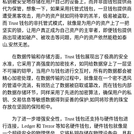
私钥被安全地存储在用户自己的设备上，而并非由钱包提供商
代为保管，想象一下，如果采用托管式钱包，一旦钱包提供商
遭受黑客攻击，用户的资产就如同待宰的羔羊，极易被盗取，
而 Trust 钱包的非托管式模式，就像是为用户的资产上了一把
坚实的锁，让用户真正成为自己资产的主宰者，即便钱包提供
商出现诸如破产、被攻击等问题，用户的资产依然能稳如泰
山,安然无恙。
在数据传输和存储方面，Trust 钱包展现出了极高的安全
水准，它采用了高强度的加密技术，如同给数据穿上了一层坚
不可摧的铠甲，当用户与钱包进行交互时，所有的数据都会被
精心加密处理，在数据传输的过程中，就像是在一个密不透风
的管道中流淌，有效防止了数据被窃取或篡改，而在钱包内部
的数据存储环节，同样采用了先进的加密算法，确保用户的私
钥、交易信息等敏感数据得到妥善的保护,如同将珍贵的珠宝
存放在坚固的保险柜中。
为了进一步增强安全性，Trust 钱包还支持与硬件钱包进
行连接，Ledger 和 Trezor 等知名硬件钱包，硬件钱包就像是
一个超级安全的物理堡垒，它将私钥存储在物理设备中，具有