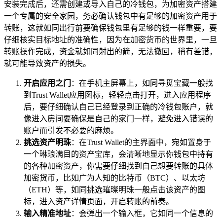
安装完成后，还需创建或导入自己的冷钱包，为加密资产搭建
一个专属的安全家园，务必确认钱包中有足够的加密资产用于
转账，这就如同出行前要确保钱包里有足够的钱一样重要，要
仔细核实目标地址的准确性，因为在加密货币的世界里，一旦
转账操作完成，资金就如同射出的箭，无法撤回，稍有差错，
就可能导致资产的损失。
开启应用之门
：在手机主屏幕上，如同寻觅宝藏一般找
到Trust Wallet应用图标，轻轻点击打开，进入应用程序
后，要仔细确认自己已经登录到正确的冷钱包账户，就
像进入房间要确保是自己的家门一样，避免进入错误的
账户而引发不必要的麻烦。
挑选资产明珠
：在Trust Wallet的主界面中，宛如置身于
一个琳琅满目的资产宝库，会清晰地显示你钱包中持有
的各种加密资产，你需要仔细找到自己想要转账的具体
加密货币，比如广为人知的比特币（BTC）、以太坊
（ETH）等，如同挑选璀璨明珠一般点击该资产的图
标，进入资产详情页面，开启转账的前奏。
输入精准地址
：会弹出一个输入框，它如同一个信息的