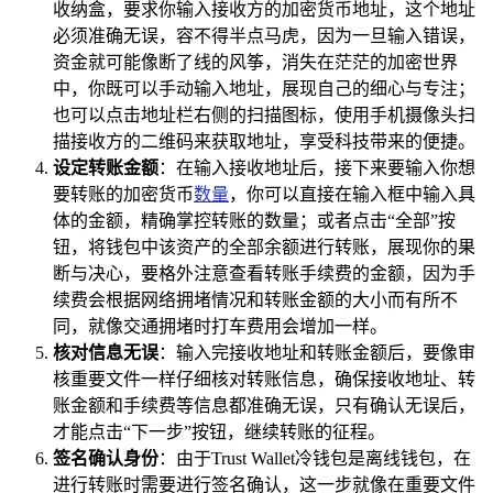
收纳盒，要求你输入接收方的加密货币地址，这个地址
必须准确无误，容不得半点马虎，因为一旦输入错误，
资金就可能像断了线的风筝，消失在茫茫的加密世界
中，你既可以手动输入地址，展现自己的细心与专注；
也可以点击地址栏右侧的扫描图标，使用手机摄像头扫
描接收方的二维码来获取地址，享受科技带来的便捷。
设定转账金额
：在输入接收地址后，接下来要输入你想
要转账的加密货币
数量
，你可以直接在输入框中输入具
体的金额，精确掌控转账的数量；或者点击“全部”按
钮，将钱包中该资产的全部余额进行转账，展现你的果
断与决心，要格外注意查看转账手续费的金额，因为手
续费会根据网络拥堵情况和转账金额的大小而有所不
同，就像交通拥堵时打车费用会增加一样。
核对信息无误
：输入完接收地址和转账金额后，要像审
核重要文件一样仔细核对转账信息，确保接收地址、转
账金额和手续费等信息都准确无误，只有确认无误后，
才能点击“下一步”按钮，继续转账的征程。
签名确认身份
：由于Trust Wallet冷钱包是离线钱包，在
进行转账时需要进行签名确认，这一步就像在重要文件