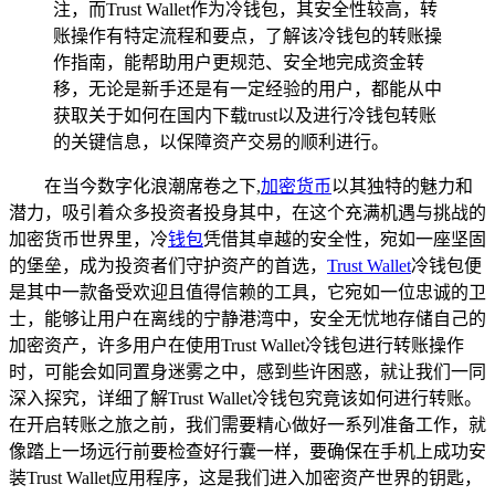
注，而Trust Wallet作为冷钱包，其安全性较高，转
账操作有特定流程和要点，了解该冷钱包的转账操
作指南，能帮助用户更规范、安全地完成资金转
移，无论是新手还是有一定经验的用户，都能从中
获取关于如何在国内下载trust以及进行冷钱包转账
的关键信息，以保障资产交易的顺利进行。
在当今数字化浪潮席卷之下,
加密货币
以其独特的魅力和
潜力，吸引着众多投资者投身其中，在这个充满机遇与挑战的
加密货币世界里，冷
钱包
凭借其卓越的安全性，宛如一座坚固
的堡垒，成为投资者们守护资产的首选，
Trust Wallet
冷钱包便
是其中一款备受欢迎且值得信赖的工具，它宛如一位忠诚的卫
士，能够让用户在离线的宁静港湾中，安全无忧地存储自己的
加密资产，许多用户在使用Trust Wallet冷钱包进行转账操作
时，可能会如同置身迷雾之中，感到些许困惑，就让我们一同
深入探究，详细了解Trust Wallet冷钱包究竟该如何进行转账。
在开启转账之旅之前，我们需要精心做好一系列准备工作，就
像踏上一场远行前要检查好行囊一样，要确保在手机上成功安
装Trust Wallet应用程序，这是我们进入加密资产世界的钥匙，