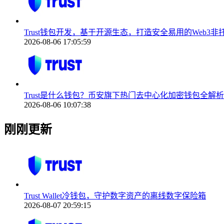
Trust钱包开发，基于开源生态，打造安全易用的Web3非
2026-08-06 17:05:59
Trust是什么钱包？币安旗下热门去中心化加密钱包全解析
2026-08-06 10:07:38
刚刚更新
Trust Wallet冷钱包，守护数字资产的离线数字保险箱
2026-08-07 20:59:15