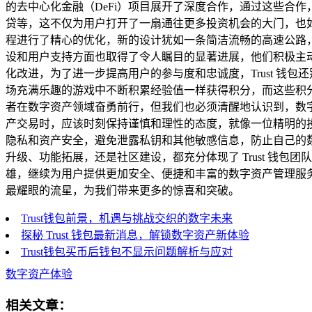
的去中心化金融（DeFi）项目展开了深度合作，通过这些合作，
贷等，这不仅为用户打开了一扇通往更多投资机会的大门，也如同为 
程进行了精心的优化，新的设计犹如一条简洁流畅的高速公路，使
设和用户支持方面也取得了令人瞩目的显著进展，他们积极主
化改进，为了进一步提高用户的参与度和忠诚度，Trust 
场充满乐趣的游戏中不断积累经验值一样获得积分，而这些积分就
者在数字资产领域奋勇前行，但我们也必须清醒地认识到，数字资
产交易时，应该时刻保持谨慎和理性的态度，就像一位精明的
隐私和资产安全，避免泄露私钥和其他敏感信息，防止自己的数字
升级、功能拓展，还是社区建设，都充分体现了 Trust 钱包
雄，继续为用户提供更加安全、便捷和丰富的数字资产管理服务
最耀眼的流星，为我们带来更多的惊喜和突破。
Trust钱包前景，机遇与挑战交织的数字未来
探秘 Trust 钱包最新消息，解锁数字资产新体验
Trust钱包买币后钱包不显示问题解析与应对
数字资产体验
相关文章：