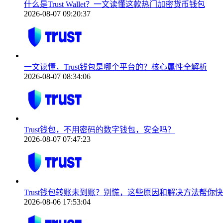
什么是Trust Wallet？一文读懂这款热门加密货币钱包
2026-08-07 09:20:37
一文读懂，Trust钱包是哪个平台的？核心属性全解析
2026-08-07 08:34:06
Trust钱包，不用密码的数字钱包，安全吗？
2026-08-07 07:47:23
Trust钱包转账未到账？别慌，这些原因和解决方法帮你
2026-08-06 17:53:04