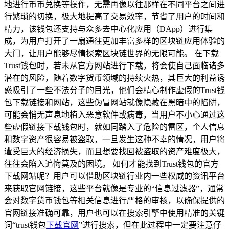
地进行币币兑换等操作，无需再像以往那样在不同平台之间进
行繁琐的切换，极大地提高了交易效率，节省了用户的时间和
精力，该钱包还支持与众多去中心化应用（DApp）进行集
成，为用户打开了一扇通往更加丰富多样的区块链应用体验的
大门，让用户能够尽情探索区块链世界的无限可能。 在下载
Trust钱包时，若未从官方网站进行下载，将会使自己面临诸多
潜在的风险，随着数字货币领域的持续火热，其巨大的利益诱
惑吸引了一些不法分子的目光，他们会精心制作虚假的Trust钱
包下载链接和网站，这些伪冒网站就像隐藏在黑暗中的陷阱，
可能会悄无声息地植入恶意软件或病毒，当用户不小心通过这
些虚假链接下载钱包时，就如同踏入了危险的雷区，个人信息
和数字资产很容易被盗取，一旦发生这种不幸的情况，用户将
遭受巨大的经济损失，而且想要找回被盗取的资产难度极大，
往往会陷入追悔莫及的困境。 如何才能找到Trust钱包的官方
下载网站呢？用户可以借助区块链行业内一些权威的资讯平台
来获取官网链接，这些平台就像是专业的“信息过滤器”，通常
会对数字货币钱包等相关信息进行严格的审核，以确保提供的
官网链接准确可靠，用户也可以在搜索引擎中使用精准的关键
词“trust钱包
下载官网
”进行搜索，但在此过程中一定要注意仔