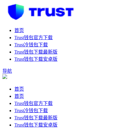
首页
Trust钱包官方下载
Trust冷钱包下载
Trust钱包下载最新版
Trust钱包下载安卓版
导航
首页
首页
Trust钱包官方下载
Trust冷钱包下载
Trust钱包下载最新版
Trust钱包下载安卓版