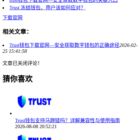
trust钱包下载官网—安全获取数字钱包的关键入口
Trust 冻结钱包，用户该如何应对？
下载官网
相关文章：
Trust钱包下载官网—安全获取数字钱包的正确途径
2026-02-
25 15:41:58
文章已关闭评论！
猜你喜欢
Trust钱包支持马蹄链吗？详解兼容性与使用指南
2026-08-08 20:52:21