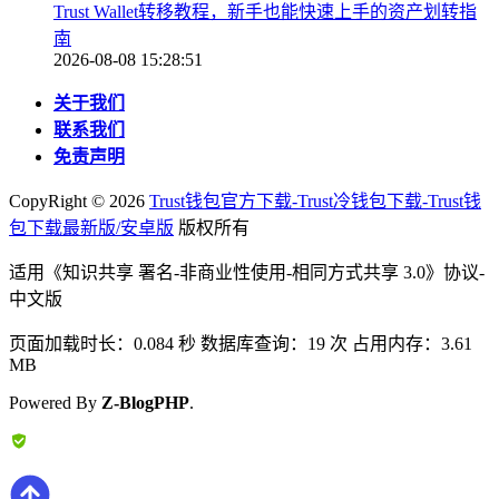
Trust Wallet转移教程，新手也能快速上手的资产划转指
南
2026-08-08 15:28:51
关于我们
联系我们
免责声明
CopyRight ©
2026
Trust钱包官方下载-Trust冷钱包下载-Trust钱
包下载最新版/安卓版
版权所有
适用《知识共享 署名-非商业性使用-相同方式共享 3.0》协议-
中文版
页面加载时长：0.084 秒 数据库查询：19 次 占用内存：3.61
MB
Powered By
Z-BlogPHP
.