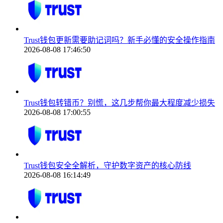
Trust钱包更新需要助记词吗？新手必懂的安全操作指南
2026-08-08 17:46:50
Trust钱包转错币？别慌，这几步帮你最大程度减少损失
2026-08-08 17:00:55
Trust钱包安全全解析，守护数字资产的核心防线
2026-08-08 16:14:49