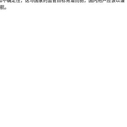
和不确定性，这与国家的监管目标背道而驰，国内用户应该以谨
护航。