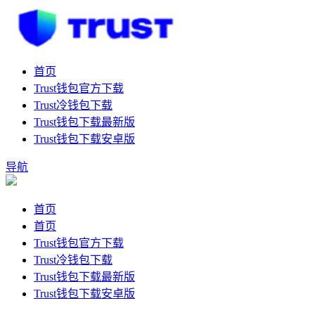
首页
Trust钱包官方下载
Trust冷钱包下载
Trust钱包下载最新版
Trust钱包下载安卓版
导航
首页
首页
Trust钱包官方下载
Trust冷钱包下载
Trust钱包下载最新版
Trust钱包下载安卓版