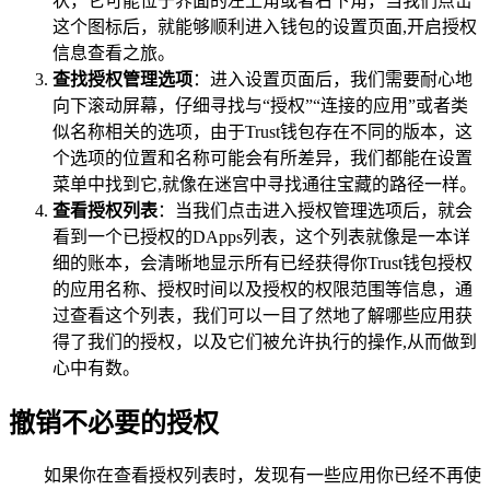
状，它可能位于界面的左上角或者右下角，当我们点击
这个图标后，就能够顺利进入钱包的设置页面,开启授权
信息查看之旅。
查找授权管理选项
：进入设置页面后，我们需要耐心地
向下滚动屏幕，仔细寻找与“授权”“连接的应用”或者类
似名称相关的选项，由于Trust钱包存在不同的版本，这
个选项的位置和名称可能会有所差异，我们都能在设置
菜单中找到它,就像在迷宫中寻找通往宝藏的路径一样。
查看授权列表
：当我们点击进入授权管理选项后，就会
看到一个已授权的DApps列表，这个列表就像是一本详
细的账本，会清晰地显示所有已经获得你Trust钱包授权
的应用名称、授权时间以及授权的权限范围等信息，通
过查看这个列表，我们可以一目了然地了解哪些应用获
得了我们的授权，以及它们被允许执行的操作,从而做到
心中有数。
撤销不必要的授权
如果你在查看授权列表时，发现有一些应用你已经不再使