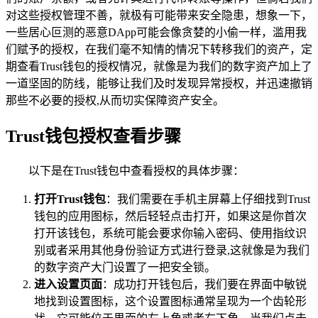
对这些授权管理不善，就极有可能带来安全隐患，想象一下，
一些居心叵测的恶意DApp可能会像贪婪的小偷一样，滥用我
们赋予的授权，在我们毫不知情的情况下转移我们的资产，定
期查看Trust钱包的授权情况，就像是为我们的数字资产加上了
一道坚固的防线，能够让我们及时发现异常授权，并迅速撤销
那些不必要的授权,从而切实保障资产安全。
Trust钱包授权查看步骤
以下是在Trust钱包中查看授权的具体步骤：
打开Trust钱包
：我们需要在手机主屏幕上仔细找到Trust
钱包的应用图标，然后轻轻点击打开，如果这是你首次
打开该钱包，系统可能会要求你输入密码、使用指纹识
别或者采用其他身份验证方式进行登录,这就像是为我们
的数字资产大门设置了一把安全锁。
进入设置页面
：成功打开钱包后，我们要在界面中敏锐
地找到设置图标，这个设置图标通常呈现为一个齿轮形