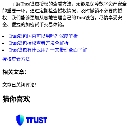
了解Trust钱包授权的查看方法，无疑是保障数字资产安全
的重要一环，通过定期检查授权情况，及时撤销不必要的授
权，我们能够更加从容地管理自己的Trust钱包，尽情享受安
全、便捷的加密货币交易体验。
Trust钱包国内可以用吗？深度解析
Trust钱包授权查看方法全解析
Trust钱包有什么用？一文带你全面了解
授权查看方法
相关文章：
文章已关闭评论！
猜你喜欢