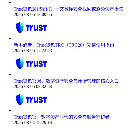
Trust钱包忘记密码？一文教你安全找回或避免资产损失
2026-08-05 13:09:55
新手必看，Trust钱包TRC（TRC20）完整使用指南
2026-08-05 12:23:43
Trust钱包官网，数字资产安全与便捷管理的核心入口
2026-08-05 08:32:54
Trust钱包官，数字资产时代的安全与服务守护者
2026-08-04 19:29:14