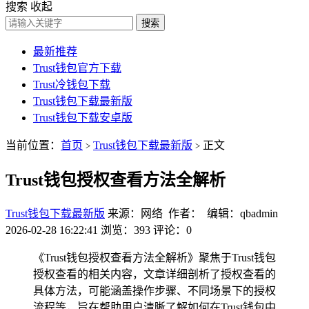
搜索
收起
搜索
最新推荐
Trust钱包官方下载
Trust冷钱包下载
Trust钱包下载最新版
Trust钱包下载安卓版
当前位置：
首页
Trust钱包下载最新版
正文
>
>
Trust钱包授权查看方法全解析
Trust钱包下载最新版
来源：网络 作者： 编辑：qbadmin
2026-02-28 16:22:41
浏览：393
评论：0
《Trust钱包授权查看方法全解析》聚焦于Trust钱包
授权查看的相关内容，文章详细剖析了授权查看的
具体方法，可能涵盖操作步骤、不同场景下的授权
流程等，旨在帮助用户清晰了解如何在Trust钱包中