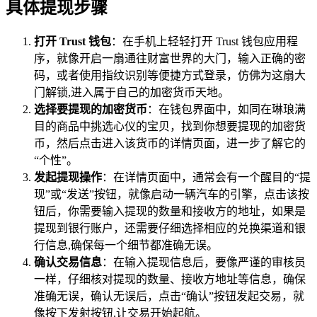
具体提现步骤
打开 Trust 钱包
：在手机上轻轻打开 Trust 钱包应用程
序，就像开启一扇通往财富世界的大门，输入正确的密
码，或者使用指纹识别等便捷方式登录，仿佛为这扇大
门解锁,进入属于自己的加密货币天地。
选择要提现的加密货币
：在钱包界面中，如同在琳琅满
目的商品中挑选心仪的宝贝，找到你想要提现的加密货
币，然后点击进入该货币的详情页面，进一步了解它的
“个性”。
发起提现操作
：在详情页面中，通常会有一个醒目的“提
现”或“发送”按钮，就像启动一辆汽车的引擎，点击该按
钮后，你需要输入提现的数量和接收方的地址，如果是
提现到银行账户，还需要仔细选择相应的兑换渠道和银
行信息,确保每一个细节都准确无误。
确认交易信息
：在输入提现信息后，要像严谨的审核员
一样，仔细核对提现的数量、接收方地址等信息，确保
准确无误，确认无误后，点击“确认”按钮发起交易，就
像按下发射按钮,让交易开始起航。