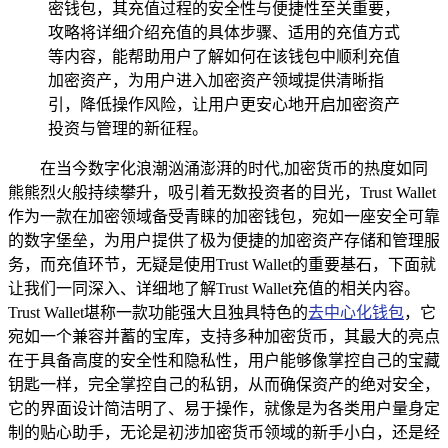
密钱包，其充值过程的安全性与便捷性至关重要，
攻略将详细介绍充值的具体步骤、适用的充值方式
等内容，能帮助用户了解如何在该钱包中顺利充值
加密资产，为用户进入加密资产领域提供清晰指
引，降低操作风险，让用户更安心地开启加密资产
投资与管理的新征程。
在当今数字化浪潮汹涌澎湃的时代,加密货币的热度如同
熊熊烈火般持续攀升，吸引着无数投资者的目光，Trust Wallet
作为一款在加密领域备受青睐的加密钱包，宛如一座安全可靠
的数字堡垒，为用户提供了极为便捷的加密资产存储和管理服
务，而充值环节，无疑是使用Trust Wallet的重要基石，下面就
让我们一同深入、详细地了解Trust Wallet充值的相关内容。
Trust Wallet堪称一款功能强大且独具特色的
去中心化钱包
，它
宛如一个兼容并蓄的宝库，支持多种加密货币，其最大的亮点
在于具备高度的安全性和隐私性，用户能够像掌控自己的宝藏
钥匙一样，完全掌控自己的私钥，从而确保资产的绝对安全，
它的界面设计简洁明了、易于操作，就像是为各类用户量身定
制的贴心助手，无论是初涉加密货币领域的新手小白，还是经