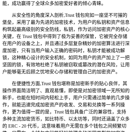
能，成功赢得了全球众多加密爱好者的倾心青睐。
从安全性的角度深入剖析,Trust 钱包宛如一座坚不可摧的
堡垒，采用了最为先进的加密技术，为用户的私钥和资产信息
构筑起最高级别的安全防线，私钥，作为访问加密资产的核心
关键，在 Trust 钱包中得到了极为妥善的保管，它被完全存储
在用户的设备之上，并且通过多层复杂精妙的加密算法进行深
度加密，只有当用户输入正确的密码时，私钥才能被成功解
锁，这种精心设计的安全机制，如同为用户的资产加上了一把
坚固的锁，有效地杜绝了私钥被窃取或篡改的潜在风险，让用
户能够毫无后顾之忧地安心存储和管理自己的加密资产。
在便捷性方面,Trust 钱包堪称是加密新手的贴心良伴，其
操作界面简洁明了、直观易懂，即使是对加密领域一无所知的
新手，也能在短时间内轻松上手，用户只需通过简单的几步操
作，就能迅速完成加密资产的收发、交易和兑换等一系列操
作，更为值得一提的是，Trust 钱包具备广泛的兼容性，支持
多种主流加密货币，如比特币、以太坊等，同时还涵盖了众多
的 ERC - 20 代币，这意味着用户无需在多个钱包之间频繁切