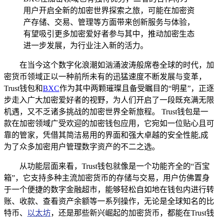
用户开启全新的加密世界探索之旅，可能在加密资
产存储、交易、管理等方面带来创新服务与体验，
有望吸引更多加密爱好者参与其中，推动加密生态
进一步发展，为行业注入新的活力。
在当今这个数字化浪潮如汹涌波涛般席卷全球的时代，加
密货币领域正以一种前所未有的迅猛速度不断发展与变革，
Trust钱包和
BXC
作为其中两颗璀璨且备受瞩目的“明星”，正逐
步走入广大加密爱好者的视野，为人们开启了一段既充满无限
机遇，又不乏诸多挑战的加密世界全新旅程。 Trust钱包是一
款在加密领域广受欢迎的加密钱包应用，它宛如一位贴心且可
靠的管家，凭借其简洁易用的界面和强大卓越的安全性能,成
为了众多加密用户管理数字资产的不二之选。
从功能层面来看，Trust钱包就像是一个功能齐全的“百宝
箱”，它支持多种主流加密货币的存储与交易，用户仿佛置身
于一个便捷的数字金融超市，能够轻松自如地在钱包内进行转
账、收款、查看资产余额等一系列操作，无论是全球知名的比
特币、
以太坊
，还是那些新兴崛起的加密货币，都能在Trust钱