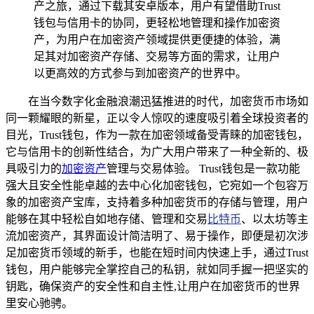
产之旅，通过下载其安卓版本，用户有望借助Trust
钱包与信用卡的协同，更轻松地管理和操作加密资
产，为用户在加密资产领域提供更便捷的体验，满
足其对加密资产存储、交易等方面的需求，让用户
以更高效的方式参与到加密资产的世界中。
在当今数字化金融浪潮迅猛推进的时代，加密货币市场如
同一颗耀眼的新星，正以令人惊叹的速度吸引着全球投资者的
目光，Trust钱包，作为一款在加密领域备受青睐的加密钱包，
它与信用卡的创新性结合，为广大用户带来了一种全新的、极
具吸引力的
加密资产
管理与交易体验。 Trust钱包是一款功能
强大且安全性能卓越的去中心化加密钱包，它宛如一个包容万
象的加密资产宝库，支持着多种加密货币的存储与管理，用户
能够在其中轻松自如地存储、管理和交易
比特币
、以太坊等主
流加密资产，其界面设计简洁明了、易于操作，即便是初次涉
足加密货币领域的新手，也能在短时间内快速上手，通过Trust
钱包，用户能够完全掌控自己的私钥，就如同手握一把坚实的
钥匙，确保资产的安全性和自主性,让用户在加密货币的世界
里安心驰骋。