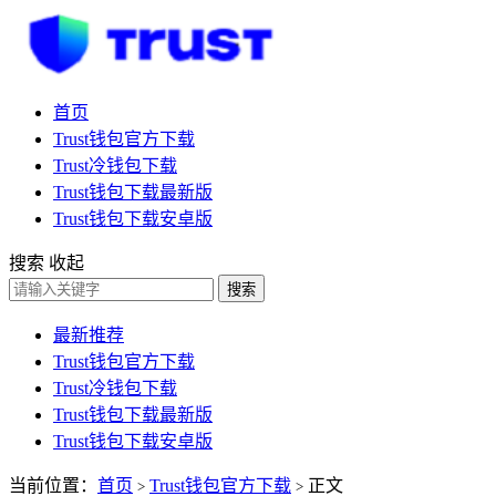
首页
Trust钱包官方下载
Trust冷钱包下载
Trust钱包下载最新版
Trust钱包下载安卓版
搜索
收起
搜索
最新推荐
Trust钱包官方下载
Trust冷钱包下载
Trust钱包下载最新版
Trust钱包下载安卓版
当前位置：
首页
Trust钱包官方下载
正文
>
>