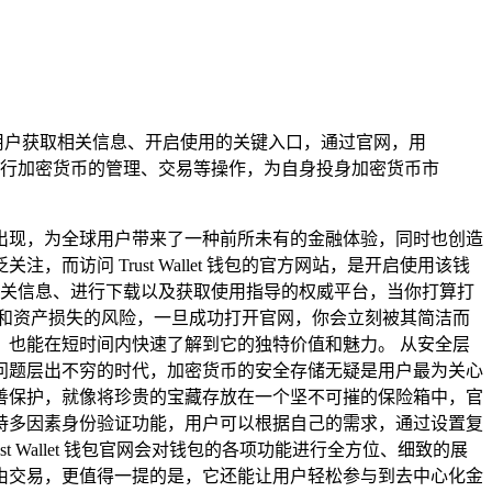
台，其官网是用户获取相关信息、开启使用的关键入口，通过官网，用
行加密货币的管理、交易等操作，为自身投身加密货币市
出现，为全球用户带来了一种前所未有的金融体验，同时也创造
，而访问 Trust Wallet 钱包的官方网站，是开启使用该钱
获取该钱包相关信息、进行下载以及获取使用指导的权威平台，当你打算打
息泄露和资产损失的风险，一旦成功打开官网，你会立刻被其简洁而
也能在短时间内快速了解到它的独特价值和魅力。 从安全层
络安全问题层出不穷的时代，加密货币的安全存储无疑是用户最为关心
得到妥善保护，就像将珍贵的宝藏存放在一个坚不可摧的保险箱中，官
持多因素身份验证功能，用户可以根据自己的需求，通过设置复
Wallet 钱包官网会对钱包的各项功能进行全方位、细致的展
由交易，更值得一提的是，它还能让用户轻松参与到去中心化金