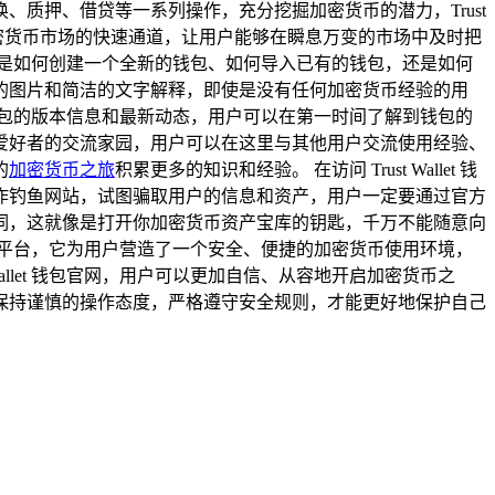
、质押、借贷等一系列操作，充分挖掘加密货币的潜力，Trust
加密货币市场的快速通道，让用户能够在瞬息万变的市场中及时把
，无论是如何创建一个全新的钱包、如何导入已有的钱包，还是如何
的图片和简洁的文字解释，即使是没有任何加密货币经验的用
及时发布钱包的版本信息和最新动态，用户可以在第一时间了解到钱包的
爱好者的交流家园，用户可以在这里与其他用户交流使用经验、
的
加密货币之旅
积累更多的知识和经验。 在访问 Trust Wallet 钱
作钓鱼网站，试图骗取用户的信息和资产，用户一定要通过官方
词，这就像是打开你加密货币资产宝库的钥匙，千万不能随意向
的重要平台，它为用户营造了一个安全、便捷的加密货币使用环境，
llet 钱包官网，用户可以更加自信、从容地开启加密货币之
保持谨慎的操作态度，严格遵守安全规则，才能更好地保护自己