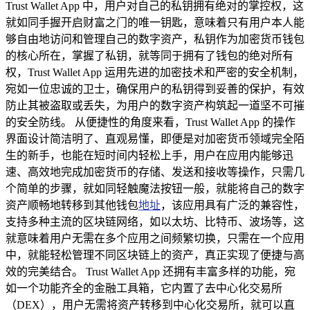
Trust Wallet App 中，用户对自己的私钥拥有绝对的掌控权，这
就如同手握开启财富之门的唯一钥匙，意味着只有用户本人能
够自由地访问和管理自己的数字资产，私钥作为加密货币钱包
的核心所在，掌握了私钥，就等同于拥有了钱包的绝对所有
权，Trust Wallet App 运用先进的加密技术和严密的安全机制，
宛如一位忠诚的卫士，确保用户的私钥得到妥善的保护，有效
防止其被盗取或丢失，为用户的数字资产构筑起一道坚不可摧
的安全防线。 从便捷性的角度来看，Trust Wallet App 的操作
界面设计简洁明了、直观易懂，即便是对加密货币领域完全陌
生的新手，也能在短时间内轻松上手，用户在应用内能够迅
速、高效地完成加密货币的存储、发送和接收等操作，只需几
个简单的步骤，就如同轻触魔法按钮一般，就能将自己的数字
资产顺畅地转移到其他钱包
地址
，该应用具有广泛的兼容性，
支持多种主流的区块链网络，如以太坊、比特币、波场等，这
就意味着用户无需在多个应用之间频繁切换，只需在一个应用
中，就能轻松管理不同区块链上的资产，真正实现了便捷与高
效的完美结合。 Trust Wallet App 还拥有丰富多样的功能，宛
如一个功能齐全的金融工具箱，它内置了去中心化交易所
（DEX），用户无需将资产转移到中心化交易所，就可以直