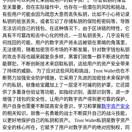
子同样可以利用它来窃取用户的数字资产。 尽管私钥的保管
至关重要，但在实际操作中，也存在一些潜在的风险和挑战，
有些用户可能会因为疏忽大意而丢失私钥，比如不小心将记录
私钥的纸张丢失，或者忘记了存储私钥的保险柜密码等，导致
无法访问自己的钱包，在这种情况下，由于区块链的特性，它
具有不可篡改和去中心化的特点，一旦私钥丢失，几乎没有任
何找回的可能，用户的数字资产将永远被锁在黑暗的角落里，
无法使用，随着加密货币市场的不断发展，针对数字钱包私钥
的攻击手段也越来越复杂多样，黑客们就像一群不断进化的智
能罪犯，不断创新技术来窃取私钥，这给用户的资产安全带来
了持续的威胁。 为了应对这些风险和挑战，Trust Wallet也在不
断努力加强安全防护措施，它采用了先进的加密技术来保护用
户的私钥，就像给宝藏加上了一层坚不可摧的防护罩，它还提
供了多重身份验证等功能，如指纹识别、面部识别等，进一步
增强了钱包的安全性，让用户的数字资产得到更可靠的保护，
用户自身也需要不断提高安全意识，学习和掌握
数字资产安全
的相关知识，就像一名勇敢的战士不断提升自己的战斗技能，
以更好地保护自己的私钥和资产。 Trust Wallet私钥是数字资产
安全的核心所在，它赋予了用户对数字资产的绝对控制权，同