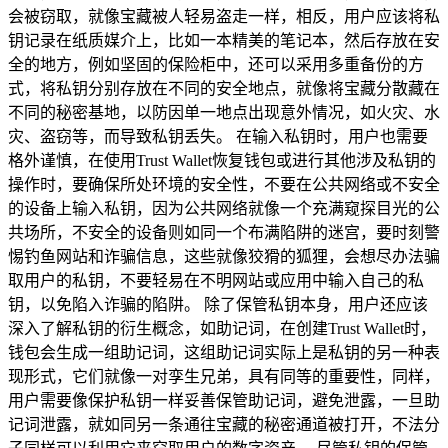
会被窃取，就像宝藏被人轻易盗走一样，相反，用户应该将私
钥记录在纸质媒介上，比如一本精美的笔记本，然后存放在安
全的地方，例如坚固的保险柜中，还可以采用多重备份的方
式，将私钥分别存放在不同的安全地点，就像将宝藏分散藏在
不同的秘密基地，以防因单一地点出现意外情况，如火灾、水
灾、盗窃等，而导致私钥丢失。 在输入私钥时，用户也需要
格外谨慎，在使用Trust Wallet恢复钱包或进行其他涉及私钥的
操作时，要确保所处环境的安全性，不要在公共网络或不安全
的设备上输入私钥，因为公共网络就像一个充满窥探目光的公
共场所，不安全的设备则如同一个布满陷阱的迷宫，要时刻警
惕钓鱼网站和诈骗信息，这些就像狡猾的狐狸，会想尽办法骗
取用户的私钥，不要轻易在不明网站或应用中输入自己的私
钥，以免陷入诈骗的陷阱。 除了保管私钥本身，用户还应该
深入了解私钥的衍生概念，如助记词，在创建Trust Wallet时，
钱包会生成一组助记词，这组助记词实际上是私钥的另一种表
现形式，它们就像一对孪生兄弟，具有同等的重要性，同样，
用户需要像保护私钥一样妥善保管助记词，避免泄露，一旦助
记词泄露，就如同另一条通往宝藏的秘密通道被打开，不法分