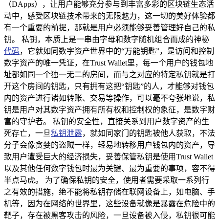
（DApps），让用户能够充分参与到丰富多彩的区块链生态活
动中，感受区块链技术带来的无限魅力，这一切的美好体验都
有一个重要的前提，那就是用户必须能够妥善管理好自己的私
钥。 私钥，本质上是一串由字母和数字随机组合而成的神秘
代码
，它就如同数字资产世界中的“万能钥匙”，是访问和控制
数字资产的唯一凭证，在Trust Wallet里，每一个用户的钱包地
址都如同一个独一无二的房间，而与之对应的特定私钥就是打
开这个房间的钥匙，只有拥有这把“钥匙”的人，才能够对钱包
内的资产进行诸如转账、交易等操作，可以毫不夸张地说，私
钥是用户对其数字资产拥有所有权和控制权的象征，是数字财
富的守护者。 私钥的安全性，直接关系到用户数字资产的生
死存亡，一旦
私钥泄露
，就如同家门的钥匙被他人获取，不法
分子会像贪婪的盗贼一样，轻易地转移用户钱包内的资产，导
致用户遭受巨大的经济损失，妥善保管私钥是使用Trust Wallet
以及其他任何数字钱包时最为关键、最为重要的事项，容不得
半点马虎。 为了确保私钥的安全，使用者需要采取一系列行
之有效的措施，绝不能将私钥存储在联网设备上，如电脑、手
机等，因为在网络的世界里，这些设备就像是暴露在危险中的
靶子，存在被黑客攻击的风险，一旦设备被入侵，私钥很可能