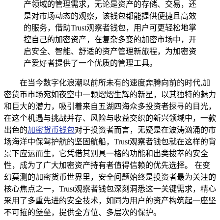
产领域的管理需求，无论是资产的存储、交易，还
是对市场动态的观察，该钱包都能提供便捷且高效
的服务，借助Trust观察者钱包，用户可更轻松地掌
控自己的加密资产，在复杂多变的加密市场中，开
启安全、智能、舒适的资产管理新旅程，为加密资
产爱好者提供了一个优质的管理工具。
在当今数字化浪潮以前所未有的速度奔腾向前的时代,加
密货币市场宛如夜空中一颗熠熠生辉的新星，以其独特的魅力
和巨大的潜力，吸引着来自五湖四海众多投资者探寻的目光，
在这个机遇与挑战并存、风险与收益交织的新兴领域中，一款
出色的
加密货币钱包
对于投资者而言，无疑是在波涛汹涌的市
场海洋中保驾护航的坚固航船，Trust观察者钱包就在这样的背
景下应运而生，它凭借其别具一格的功能和出类拔萃的安全
性，成为了广大加密资产持有者值得信赖的优先选择。 在变
幻莫测的加密货币世界里，安全问题始终是投资者最为关注的
核心焦点之一，Trust观察者钱包深刻洞悉这一关键需求，精心
采用了多重先进的安全技术，如同为用户的资产构筑起一座坚
不可摧的堡垒，提供全方位、多层次的保护。