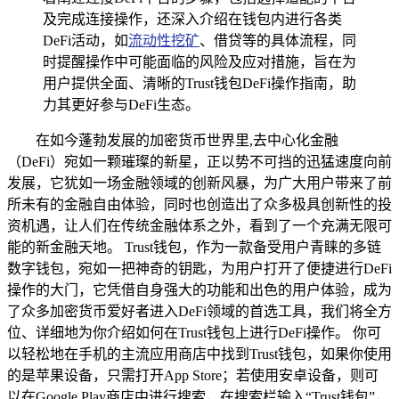
及完成连接操作，还深入介绍在钱包内进行各类
DeFi活动，如
流动性挖矿
、借贷等的具体流程，同
时提醒操作中可能面临的风险及应对措施，旨在为
用户提供全面、清晰的Trust钱包DeFi操作指南，助
力其更好参与DeFi生态。
在如今蓬勃发展的加密货币世界里,去中心化金融
（DeFi）宛如一颗璀璨的新星，正以势不可挡的迅猛速度向前
发展，它犹如一场金融领域的创新风暴，为广大用户带来了前
所未有的金融自由体验，同时也创造出了众多极具创新性的投
资机遇，让人们在传统金融体系之外，看到了一个充满无限可
能的新金融天地。 Trust钱包，作为一款备受用户青睐的多链
数字钱包，宛如一把神奇的钥匙，为用户打开了便捷进行DeFi
操作的大门，它凭借自身强大的功能和出色的用户体验，成为
了众多加密货币爱好者进入DeFi领域的首选工具，我们将全方
位、详细地为你介绍如何在Trust钱包上进行DeFi操作。 你可
以轻松地在手机的主流应用商店中找到Trust钱包，如果你使用
的是苹果设备，只需打开App Store；若使用安卓设备，则可
以在Google Play商店中进行搜索，在搜索栏输入“Trust钱包”，