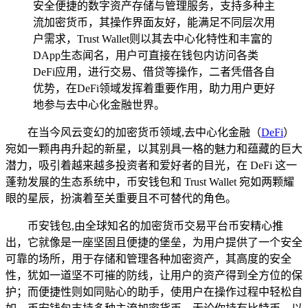
安全便捷的数字资产存储与管理服务，支持多种主
流加密货币，其操作界面友好，能满足不同层次用
户需求，Trust Wallet则以其去中心化特性和丰富的
DApp生态闻名，用户可直接在钱包内访问各类
DeFi应用，进行交易、借贷等操作，二者凭借各自
优势，在DeFi领域发挥着重要作用，助力用户更好
地参与去中心化金融世界。
在当今风云变幻的加密货币领域,去中心化金融（
DeFi
）
宛如一颗冉冉升起的新星，以其别具一格的魅力和蕴藏的巨大
潜力，吸引着越来越多投资者和爱好者的目光，在 DeFi 这一
蓬勃发展的生态系统中，币安钱包和 Trust Wallet 宛如两颗耀
眼的星辰，扮演着至关重要且不可替代的角色。
币安钱包,由全球知名的加密货币交易平台币安精心推
出，它就像是一座坚固且便捷的堡垒，为用户提供了一个安全
可靠的场所，用于存储和管理各种加密资产，其高度的安全
性，犹如一道坚不可摧的防线，让用户的资产得到全方位的保
护；而便捷性则如同贴心的助手，使用户在操作过程中轻松自