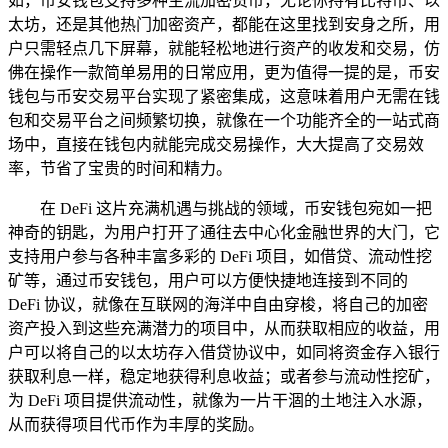
如，币安钱包支持多种主流加密货币，无论你持有比特币、以
太坊，还是其他热门加密资产，都能在这里找到安身之所，用
户只需轻点几下屏幕，就能轻松地进行资产的收发和交易，仿
佛在操作一款简单易用的日常应用，更为值得一提的是，币安
钱包与币安交易平台实现了紧密集成，这意味着用户无需在钱
包和交易平台之间频繁切换，就像在一个功能齐全的一站式商
场中，直接在钱包内就能完成交易操作，大大提高了交易效
率，节省了宝贵的时间和精力。
在 DeFi 这片充满机遇与挑战的领域，币安钱包宛如一把
神奇的钥匙，为用户打开了通往去中心化金融世界的大门，它
支持用户参与各种丰富多彩的 DeFi 项目，如借贷、流动性挖
矿等，通过币安钱包，用户可以方便快捷地连接到不同的
DeFi 协议，就像在互联网的海洋中自由穿梭，将自己的加密
资产投入到这些充满潜力的项目中，从而获取相应的收益，用
户可以将自己的以太坊存入借贷协议中，如同将资金存入银行
获取利息一样，稳定地获得利息收益；或者参与流动性挖矿，
为 DeFi 项目提供流动性，就像为一片干涸的土地注入水源，
从而获得项目代币作为丰厚的奖励。