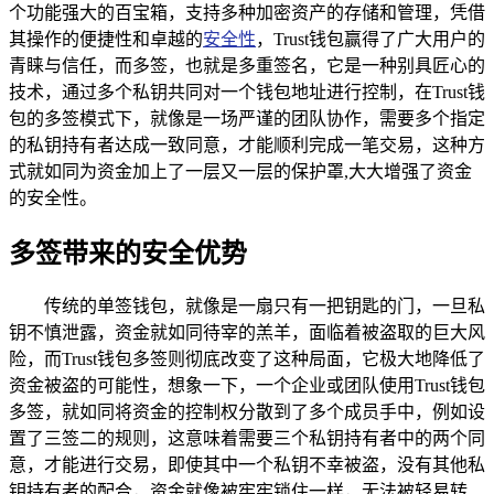
个功能强大的百宝箱，支持多种加密资产的存储和管理，凭借
其操作的便捷性和卓越的
安全性
，Trust钱包赢得了广大用户的
青睐与信任，而多签，也就是多重签名，它是一种别具匠心的
技术，通过多个私钥共同对一个钱包地址进行控制，在Trust钱
包的多签模式下，就像是一场严谨的团队协作，需要多个指定
的私钥持有者达成一致同意，才能顺利完成一笔交易，这种方
式就如同为资金加上了一层又一层的保护罩,大大增强了资金
的安全性。
多签带来的安全优势
传统的单签钱包，就像是一扇只有一把钥匙的门，一旦私
钥不慎泄露，资金就如同待宰的羔羊，面临着被盗取的巨大风
险，而Trust钱包多签则彻底改变了这种局面，它极大地降低了
资金被盗的可能性，想象一下，一个企业或团队使用Trust钱包
多签，就如同将资金的控制权分散到了多个成员手中，例如设
置了三签二的规则，这意味着需要三个私钥持有者中的两个同
意，才能进行交易，即使其中一个私钥不幸被盗，没有其他私
钥持有者的配合，资金就像被牢牢锁住一样，无法被轻易转