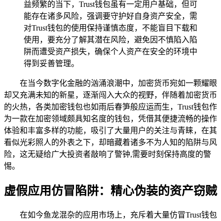
益频繁的当下，Trust钱包虽有一定用户基础，但可
能存在诸多风险，强调要守护好自身资产安全，需
对Trust钱包的使用保持谨慎态度，不能盲目下载和
使用，要充分了解其潜在风险，避免因不慎陷入陷
阱而遭受资产损失，确保个人资产在安全的环境中
得到妥善管理。
在当今数字化金融的汹涌浪潮中，加密货币宛如一颗耀眼
却又充满未知的新星，逐渐闯入大众的视野，伴随着加密货币
的火热，各类加密钱包也如雨后春笋般应运而生，Trust钱包作
为一款在加密领域颇具知名度的钱包，凭借其便捷流畅的操作
体验和丰富多样的功能，吸引了大量用户的关注与青睐，在其
看似光彩照人的外表之下，却暗藏着诸多不为人知的陷阱与风
险，这无疑给广大投资者敲响了警钟,需要时刻保持高度的警
惕。
虚假应用仿冒陷阱：精心伪装的资产窃贼
在如今鱼龙混杂的应用市场上，充斥着大量仿冒Trust钱包