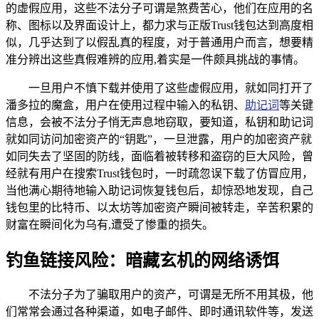
的虚假应用，这些不法分子可谓是煞费苦心，他们在应用的名
称、图标以及界面设计上，都力求与正版Trust钱包达到高度相
似，几乎达到了以假乱真的程度，对于普通用户而言，想要精
准分辨出这些真假难辨的应用,着实是一件颇具挑战的事情。
一旦用户不慎下载并使用了这些虚假应用，就如同打开了
潘多拉的魔盒，用户在使用过程中输入的私钥、
助记词
等关键
信息，会被不法分子悄无声息地窃取，要知道，私钥和助记词
就如同访问加密资产的“钥匙”，一旦泄露，用户的加密资产就
如同失去了坚固的防线，面临着被转移和盗窃的巨大风险，曾
经就有用户在搜索Trust钱包时，一时疏忽误下载了仿冒应用，
当他满心期待地输入助记词恢复钱包后，却惊恐地发现，自己
钱包里的比特币、以太坊等加密资产瞬间被转走，辛苦积累的
财富在瞬间化为乌有,遭受了惨重的损失。
钓鱼链接风险：暗藏玄机的网络诱饵
不法分子为了骗取用户的资产，可谓是无所不用其极，他
们常常会通过各种渠道，如电子邮件、即时通讯软件等，发送