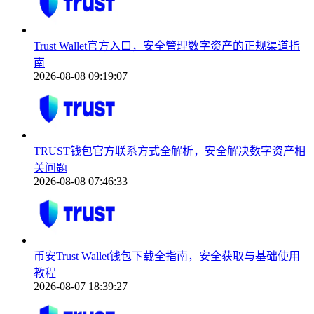
Trust Wallet官方入口，安全管理数字资产的正规渠道指
南
2026-08-08 09:19:07
TRUST钱包官方联系方式全解析，安全解决数字资产相
关问题
2026-08-08 07:46:33
币安Trust Wallet钱包下载全指南，安全获取与基础使用
教程
2026-08-07 18:39:27