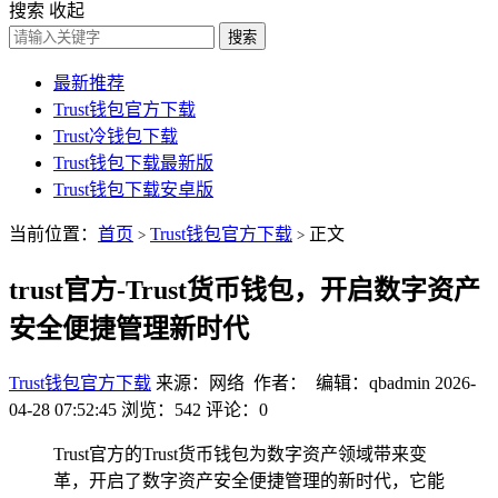
搜索
收起
搜索
最新推荐
Trust钱包官方下载
Trust冷钱包下载
Trust钱包下载最新版
Trust钱包下载安卓版
当前位置：
首页
Trust钱包官方下载
正文
>
>
trust官方-Trust货币钱包，开启数字资产
安全便捷管理新时代
Trust钱包官方下载
来源：网络 作者： 编辑：qbadmin
2026-
04-28 07:52:45
浏览：542
评论：0
Trust官方的Trust货币钱包为数字资产领域带来变
革，开启了数字资产安全便捷管理的新时代，它能