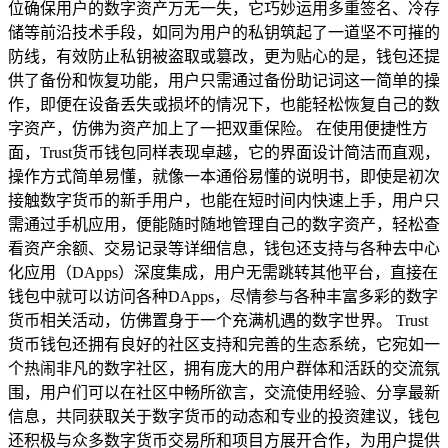
位确保用户的数字资产万无一失，它巧妙运用多重签名、冷存
储等前沿技术手段，如同为用户的私钥筑起了一道坚不可摧的
防线，有效防止私钥被盗取或篡改，更为贴心的是，钱包还提
供了备份和恢复功能，用户只需通过备份助记词这一简单的操
作，即便在设备丢失或损坏的情况下，也能轻松恢复自己的数
字资产，仿佛为资产加上了一把双重保险。 在使用便捷性方
面，Trust货币钱包同样表现卓越，它的界面设计简洁而直观，
操作方式简单易懂，就像一本通俗易懂的说明书，即使是初次
接触数字货币的新手用户，也能在短时间内快速上手，用户只
需通过手机应用，便能随时随地管理自己的数字资产，轻松查
看资产余额、交易记录等详细信息，钱包还支持与各种去中心
化应用（DApps）深度集成，用户无需跳转其他平台，直接在
钱包中就可以访问各种DApps，尽情参与各种丰富多彩的数字
货币相关活动，仿佛置身于一个充满机遇的数字世界。 Trust
货币钱包还拥有良好的社区支持和完善的生态系统，它宛如一
个热闹非凡的数字社区，拥有庞大的用户群体和活跃的交流氛
围，用户们可以在社区中畅所欲言，交流使用经验、分享最新
信息，共同获取关于数字货币的动态和专业的投资建议，钱包
还积极与众多数字货币交易所和项目方展开合作，为用户提供