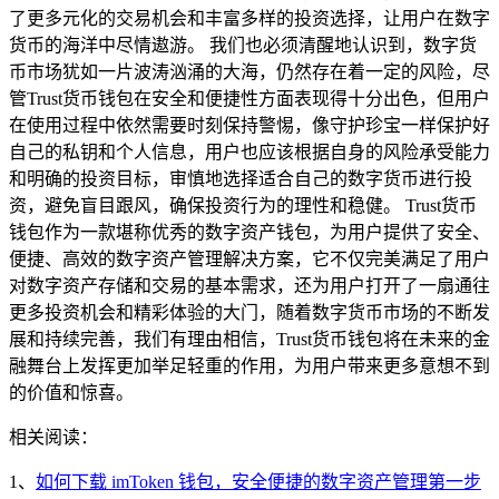
了更多元化的交易机会和丰富多样的投资选择，让用户在数字
货币的海洋中尽情遨游。 我们也必须清醒地认识到，数字货
币市场犹如一片波涛汹涌的大海，仍然存在着一定的风险，尽
管Trust货币钱包在安全和便捷性方面表现得十分出色，但用户
在使用过程中依然需要时刻保持警惕，像守护珍宝一样保护好
自己的私钥和个人信息，用户也应该根据自身的风险承受能力
和明确的投资目标，审慎地选择适合自己的数字货币进行投
资，避免盲目跟风，确保投资行为的理性和稳健。 Trust货币
钱包作为一款堪称优秀的数字资产钱包，为用户提供了安全、
便捷、高效的数字资产管理解决方案，它不仅完美满足了用户
对数字资产存储和交易的基本需求，还为用户打开了一扇通往
更多投资机会和精彩体验的大门，随着数字货币市场的不断发
展和持续完善，我们有理由相信，Trust货币钱包将在未来的金
融舞台上发挥更加举足轻重的作用，为用户带来更多意想不到
的价值和惊喜。
相关阅读：
1、
如何下载 imToken 钱包，安全便捷的数字资产管理第一步