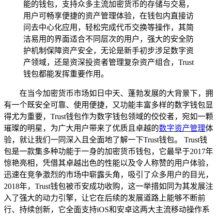
能的钱包，支持众多主流加密货币的存储与交易，
用户可畅享便捷的资产管理体验，在钱包内直接访
问去中心化应用，轻松完成代币交换等操作，其简
洁易用的界面适合不同层次的用户，强大的安全防
护机制保障资产安全，无论是新手初步涉足数字资
产领域，还是资深投资者管理复杂资产组合，Trust
钱包都能发挥重要作用。
在当今加密货币市场如日中天、蓬勃发展的大背景下，拥
有一个既安全可靠、使用便捷，又功能丰富多样的数字钱包显
得尤为重要，Trust钱包作为数字钱包领域的佼佼者，宛如一颗
璀璨的明星，为广大用户带来了优质且卓越的
数字资产管理
体
验，就让我们一同深入且全面地了解一下Trust钱包。 Trust钱
包是一款集多种功能于一身的加密货币钱包，它最早于2017年
惊艳亮相，凭借其卓越出色的性能以及令人称赞的用户体验，
迅速在竞争激烈的市场中崭露头角，吸引了众多用户的目光，
2018年，Trust钱包被币安成功收购，这一举措如同为其发展注
入了强大的动力引擎，让它在后续的发展道路上能够不断前
行、持续创新，它全面支持iOS和安卓这两大主流移动操作系