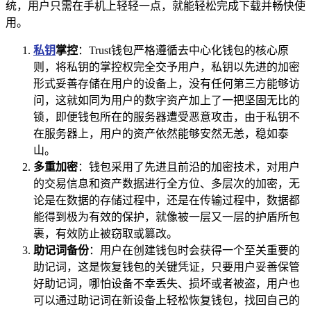
统，用户只需在手机上轻轻一点，就能轻松完成下载并畅快使
用。
私钥
掌控
：Trust钱包严格遵循去中心化钱包的核心原
则，将私钥的掌控权完全交予用户，私钥以先进的加密
形式妥善存储在用户的设备上，没有任何第三方能够访
问，这就如同为用户的数字资产加上了一把坚固无比的
锁，即便钱包所在的服务器遭受恶意攻击，由于私钥不
在服务器上，用户的资产依然能够安然无恙，稳如泰
山。
多重加密
：钱包采用了先进且前沿的加密技术，对用户
的交易信息和资产数据进行全方位、多层次的加密，无
论是在数据的存储过程中，还是在传输过程中，数据都
能得到极为有效的保护，就像被一层又一层的护盾所包
裹，有效防止被窃取或篡改。
助记词备份
：用户在创建钱包时会获得一个至关重要的
助记词，这是恢复钱包的关键凭证，只要用户妥善保管
好助记词，哪怕设备不幸丢失、损坏或者被盗，用户也
可以通过助记词在新设备上轻松恢复钱包，找回自己的