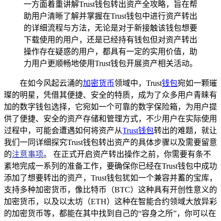
一方面着重讲解Trust钱包转出资产全攻略，旨在帮
助用户清晰了解并掌握在Trust钱包中进行资产转出
的详细流程与方法，无论是对于新接触该钱包想要
下载使用的用户，还是已经持有钱包但对资产转出
操作存在疑惑的用户，都具有一定的实用价值，助
力用户更顺畅地使用Trust钱包开展资产相关活动。
在如今风起云涌的
加密货币
领域中，Trust
钱包
宛如一颗璀
璨的明星，凭借其便捷、安全的特质，成为了众多用户青睐有
加的数字钱包选择，它宛如一个可靠的数字保险箱，为用户提
供了便捷、安全的资产存储和管理方式，不少用户在实际使用
过程中，可能会遭遇如何将资产从
Trust钱包
转出的难题，就让
我们一同详细探究Trust钱包转出资产的具体步骤以及需要留意
的
注意事项
。 在正式开启资产转出操作之前，你需要有条不
紊地完成一系列的准备工作，要确保你已经在Trust钱包中成功
添加了想要转出的资产，Trust钱包犹如一个兼容并蓄的宝库，
支持多种加密货币，像比特币（BTC）这种具有开创性意义的
加密货币，以及以太坊（ETH）这种在智能合约领域大放异彩
的加密货币等，都能在其中找到自己的“容身之所”，你可以在