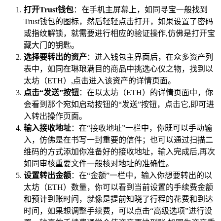
打开Trust钱包
：在手机主屏幕上，如同寻宝一般找到
Trust钱包的图标，然后轻轻点击打开，如果设置了密码
或指纹解锁，就需要进行相应的验证操作,仿佛是打开宝
藏大门的钥匙。
选择要转出的资产
：进入钱包主界面后，在众多资产列
表中，如同在琳琅满目的商品中挑选心仪之物，找到以
太坊（ETH）,点击进入该资产的详情页面。
点击“发送”按钮
：在以太坊（ETH）的详情页面中，你
会看到那个宛如启动按钮的“发送”按钮，点击它,即可进
入转出操作页面。
输入接收地址
：在“接收地址”一栏中，你既可以手动输
入，仿佛是在书写一封重要的信件；也可以通过扫描二
维码的方式添加你准备好的接收地址，输入完成后,再次
如同审核重要文件一般核对地址的准确性。
设置转出金额
：在“金额”一栏中，输入你想要转出的以
太坊（ETH）数量，你可以看到当前设置的手续费金额
和预计到账时间，就像是提前知晓了行程的花费和到达
时间，如果想调整手续费，可以点击“高级选项”进行设