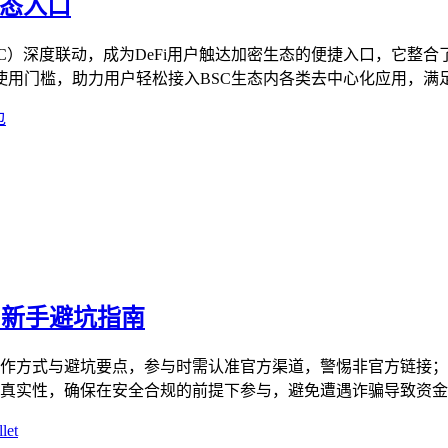
生态入口
SC）深度联动，成为DeFi用户触达加密生态的便捷入口，它整合
使用门槛，助力用户轻松接入BSC生态内各类去中心化应用，满足资
包
势，新手避坑指南
币的正确操作方式与避坑要点，参与时需认准官方渠道，警惕非官方
实活动真实性，确保在安全合规的前提下参与，避免遭遇诈骗导致资金损
let