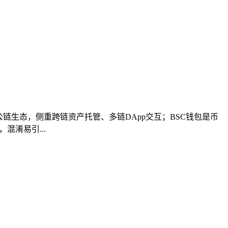
多公链生态，侧重跨链资产托管、多链DApp交互；BSC钱包是币
混淆易引...